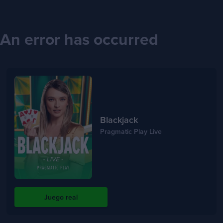
An error has occurred
Blackjack
Pragmatic Play Live
Blackjack
Juego real