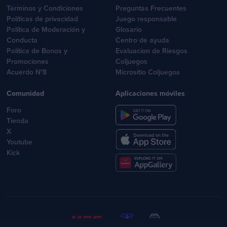
ganadora y se calculan en función de tu
Términos y Condiciones
Preguntas Frecuentes
apuesta inicial (1x). Las mesas son variadas, pero
Políticas de privacidad
Juego responsable
aquí te dejamos los pagos estándar más
Política de Moderación y
Glosario
comunes:
Conducta
Centro de ayuda
Política de Bonos y
Evaluacion de Riesgos
Mano ganadora
Promociones
Coljuegos
Acuerdo N°8
Micrositio Coljuegos
Pago relativo a la apuesta (1x)
Comunidad
Aplicaciones móviles
Blackjack (As + carta de valor 10)
Foro
3:2
Tienda
X
Youtube
Mano ganadora estándar
Kick
1:1
Apuesta a seguro (Seguro)
2:1