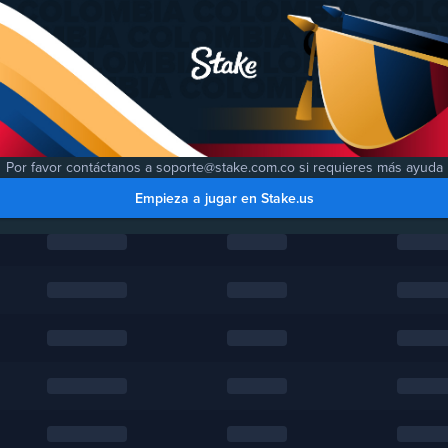
Por favor contáctanos a soporte@stake.com.co si requieres más ayuda
Usuario
Tiempo
Monto a
Empieza a jugar en Stake.us