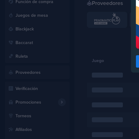
Función de compra
Proveedores
Juegos de mesa
Blackjack
Baccarat
Ruleta
Juego
Proveedores
Verificación
Promociones
Torneos
Afiliados