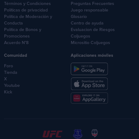
Términos y Condiciones
Preguntas Frecuentes
Políticas de privacidad
Juego responsable
Política de Moderación y
Glosario
Conducta
Centro de ayuda
Política de Bonos y
Evaluacion de Riesgos
Promociones
Coljuegos
Acuerdo N°8
Micrositio Coljuegos
Comunidad
Aplicaciones móviles
Foro
Tienda
X
Youtube
Kick