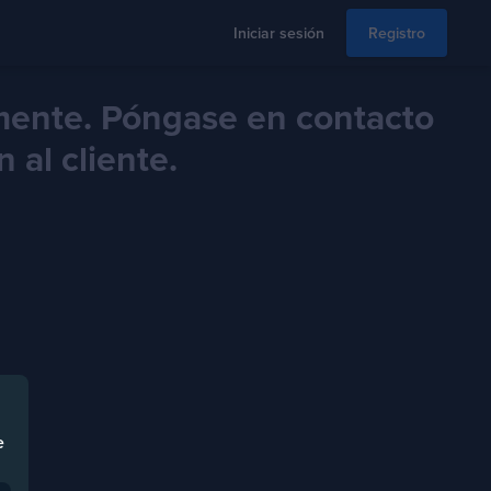
Iniciar sesión
Registro
lmente. Póngase en contacto
 al cliente.
e