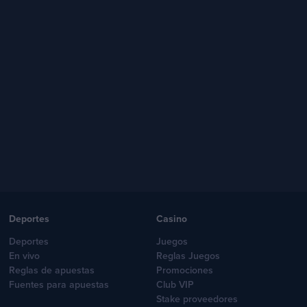
Deportes
Casino
Deportes
Juegos
En vivo
Reglas Juegos
Reglas de apuestas
Promociones
Fuentes para apuestas
Club VIP
Stake proveedores