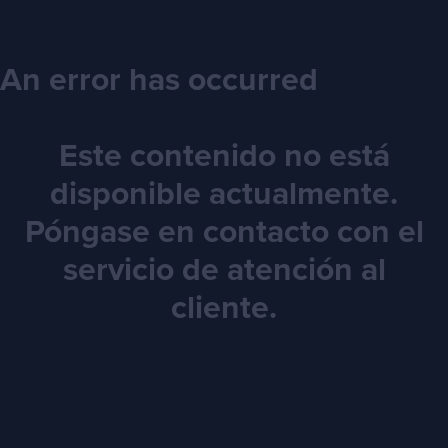
An error has occurred
Este contenido no está
disponible actualmente.
Póngase en contacto con el
servicio de atención al
cliente.