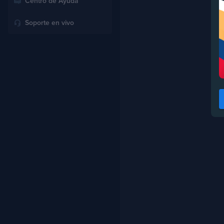
Centro de Ayuda
Soporte en vivo