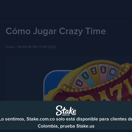
Cómo Jugar Crazy Time
Stake -
08:48:06 PM 17/06/2025
Lo sentimos, Stake.com.co solo está disponible para clientes d
Colombia, prueba Stake.us