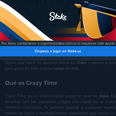
Si te gustan los
game shows
, entonces tienes que probar
Cr
Rondas de juego con multiplicadores, cuatro tipos de
Ev
apuesta para usuarios con diferentes preferencias esperan por
Por favor contáctanos a soporte@stake.com.co si requieres más ayuda
Empieza a jugar en Stake.us
En esta guía, te explicamos todo lo que tienes que saber sob
tienes que hacer tu apuesta inicial en
Stake
y espera a que 
para ganar en este popular
juego en vivo
.
Qué es Crazy Time
Crazy Time es un emocionante juego de azar de
Stake Ca
sencillas con los populares juegos con rueda de la fortu
mientras crecíamos. Te permite apostar a cualquier segm
rondas de bono y multiplicadores especiales que llevan la