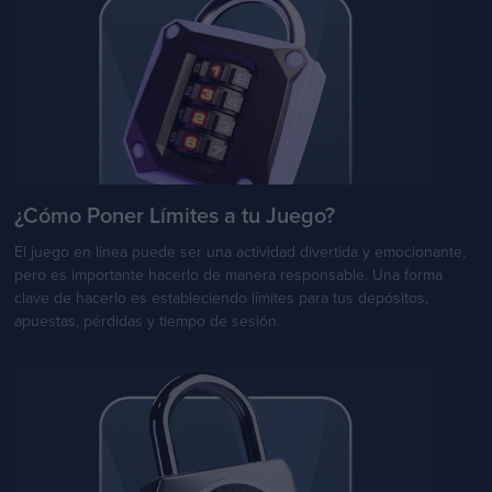
¿Cómo Poner Límites a tu Juego?
El juego en línea puede ser una actividad divertida y emocionante,
pero es importante hacerlo de manera responsable. Una forma
clave de hacerlo es estableciendo límites para tus depósitos,
apuestas, pérdidas y tiempo de sesión.