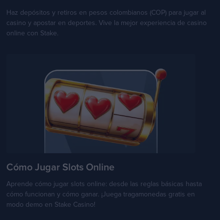
Haz depósitos y retiros en pesos colombianos (COP) para jugar al
casino y apostar en deportes. Vive la mejor experiencia de casino
online con Stake.
Cómo Jugar Slots Online
Aprende cómo jugar slots online: desde las reglas básicas hasta
cómo funcionan y cómo ganar. ¡Juega tragamonedas gratis en
modo demo en Stake Casino!