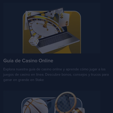
Guía de Casino Online
Explora nuestra guía de casino online y aprende cómo jugar a los
juegos de casino en línea. Descubre bonos, consejos y trucos para
ganar en grande en Stake