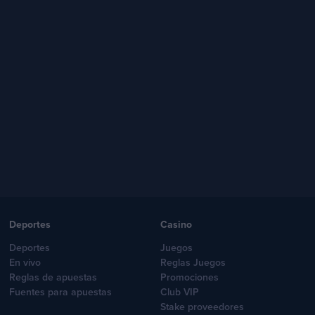
Deportes
Casino
Deportes
Juegos
En vivo
Reglas Juegos
Reglas de apuestas
Promociones
Fuentes para apuestas
Club VIP
Stake proveedores