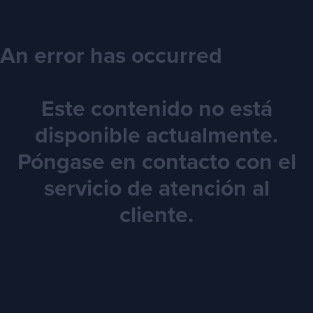
An error has occurred
Este contenido no está
disponible actualmente.
Póngase en contacto con el
servicio de atención al
cliente.